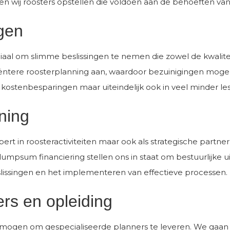
wij roosters opstellen die voldoen aan de behoeften van 
ngen
ruciaal om slimme beslissingen te nemen die zowel de kwalit
ëntere roosterplanning aan, waardoor bezuinigingen mogeli
in kostenbesparingen maar uiteindelijk ook in veel minder les
ning
xpert in roosteractiviteiten maar ook als strategische part
um financiering stellen ons in staat om bestuurlijke uit
lissingen en het implementeren van effectieve processen.
rs en opleiding
 vermogen om gespecialiseerde planners te leveren. We gaan