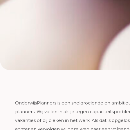
OnderwijsPlanners is een snelgroeiende en ambitie
planners. Wij vallen in als je tegen capaciteitsprob
vakanties of bij pieken in het werk. Als dat is opgelo
achter en vervolgen wij onze weg naar een volgende