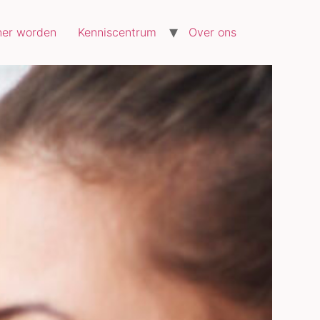
ner worden
Kenniscentrum
Over ons