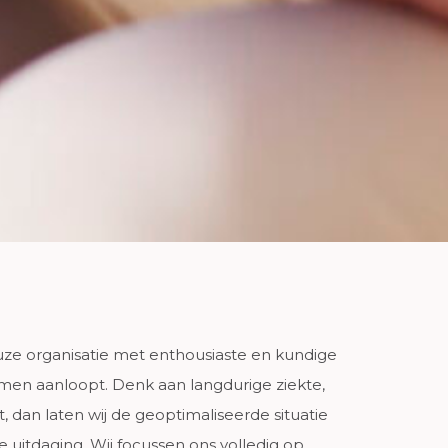
uze organisatie met enthousiaste en kundige
lemen aanloopt. Denk aan langdurige ziekte,
st, dan laten wij de geoptimaliseerde situatie
 uitdaging. Wij focussen ons volledig op